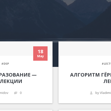
18
May
#DSP
#LECT
РАЗОВАНИЕ —
АЛГОРИТМ ГЁР
 ЛЕКЦИИ
ЛЕ
onidov
0
by Vladimi