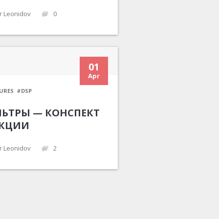
r Leonidov
0
01
Apr
URES
#DSP
ЬТРЫ — КОНСПЕКТ
КЦИИ
r Leonidov
2