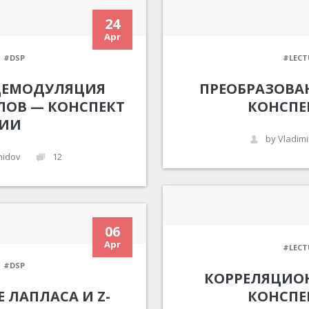
24
Apr
#DSP
#LECT
ДЕМОДУЛЯЦИЯ
ПРЕОБРАЗОВА
ОВ — КОНСПЕКТ
КОНСПЕ
ЦИИ
by Vladimi
nidov
12
06
Apr
#LECT
#DSP
КОРРЕЛЯЦИО
 ЛАПЛАСА И Z-
КОНСПЕ