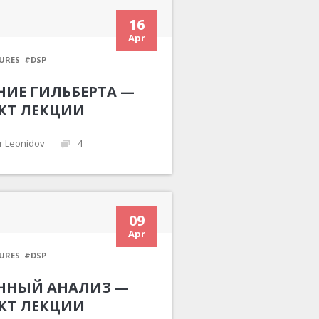
16
Apr
URES
#DSP
НИЕ ГИЛЬБЕРТА —
КТ ЛЕКЦИИ
r Leonidov
4
09
Apr
URES
#DSP
ННЫЙ АНАЛИЗ —
КТ ЛЕКЦИИ