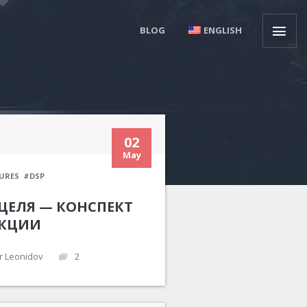
BLOG
ENGLISH
02
May
URES
#DSP
ЦЕЛЯ — КОНСПЕКТ
КЦИИ
r Leonidov
2