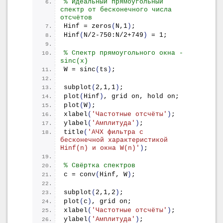
% Идеальный прямоугольный 
спектр от бесконечного числа 
отсчётов
Hinf = 
zeros
(
N,1
)
;
Hinf
(
N/2-750:N/2+749
)
 = 1;
% Спектр прямоугольного окна - 
sinc(x)
W = 
sinc
(
ts
)
;
subplot
(
2,1,1
)
;
plot
(
Hinf
)
, grid on, hold on;
plot
(
W
)
;
xlabel
(
'Частотные отсчёты'
)
;
ylabel
(
'Амплитуда'
)
;
title
(
'АЧХ фильтра с 
бесконечной характеристикой 
Hinf(n) и окна W(n)'
)
;
% Свёртка спектров
c = 
conv
(
Hinf, W
)
;
subplot
(
2,1,2
)
;
plot
(
c
)
, grid on;
xlabel
(
'Частотные отсчёты'
)
;
ylabel
(
'Амплитуда'
)
;