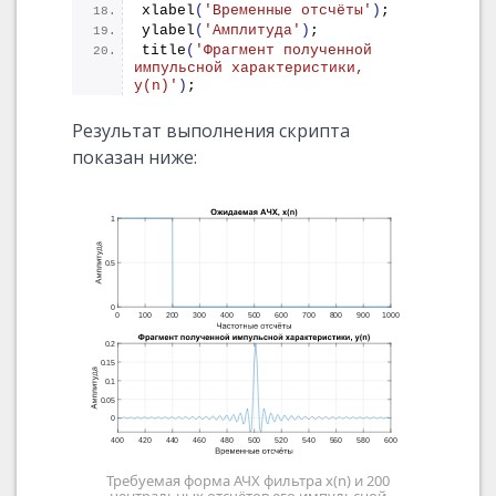
xlabel
(
'Временные отсчёты'
)
;
ylabel
(
'Амплитуда'
)
;
title
(
'Фрагмент полученной 
импульсной характеристики, 
y(n)'
)
;
Результат выполнения скрипта
показан ниже:
Требуемая форма АЧХ фильтра x(n) и 200