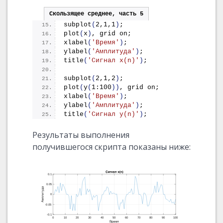
Скользящее среднее, часть 5
subplot
(
2,1,1
)
;
plot
(
x
)
, grid on;
xlabel
(
'Время'
)
;
ylabel
(
'Амплитуда'
)
;
title
(
'Сигнал x(n)'
)
;
subplot
(
2,1,2
)
;
plot
(
y
(
1:100
))
, grid on;
xlabel
(
'Время'
)
;
ylabel
(
'Амплитуда'
)
;
title
(
'Сигнал y(n)'
)
;
Результаты выполнения
получившегося скрипта показаны ниже: