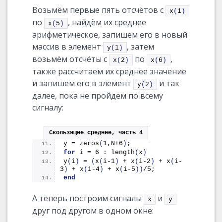
Возьмём первые пять отсчётов с
x
(
1
)
по
, найдём их среднее
x
(
5
)
арифметическое, запишем его в новый
массив в элемент
, затем
y
(
1
)
возьмём отсчёты с
по
,
x
(
2
)
x
(
6
)
также рассчитаем их среднее значение
и запишем его в элемент
и так
y
(
2
)
далее, пока не пройдём по всему
сигналу:
Скользящее среднее, часть 4
y = 
zeros
(
1,N+6
)
;
for
 i = 6 : 
length
(
x
)
y
(
i
)
 = 
(
x
(
i-1
)
 + 
x
(
i-2
)
 + 
x
(
i-
3
)
 + 
x
(
i-4
)
 + 
x
(
i-5
))
/5;
end
А теперь построим сигналы
и
x
y
друг под другом в одном окне: