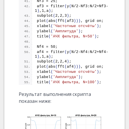
Nf3 = 25;
af3 = 
filter
(
y
(
N/2-Nf3:N/2+Nf3-
1
)
,1,a
)
;
subplot
(
2,2,3
)
;
plot
(
abs
(
fft
(
af3
)))
, grid on;
xlabel
(
'Частотные отсчёты'
)
;
ylabel
(
'Амплитуда'
)
;
title
(
'АЧХ фильтра, N=50'
)
;
Nf4 = 50;
af4 = 
filter
(
y
(
N/2-Nf4:N/2+Nf4-
1
)
,1,a
)
;
subplot
(
2,2,4
)
;
plot
(
abs
(
fft
(
af4
)))
, grid on;
xlabel
(
'Частотные отсчёты'
)
;
ylabel
(
'Амплитуда'
)
;
title
(
'АЧХ фильтра, N=100'
)
;
Результат выполнения скрипта
показан ниже: