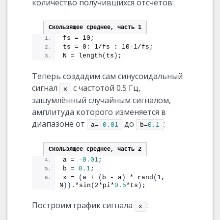
количество получившихся отсчётов:
Скользящее среднее, часть 1
fs = 10;
ts = 0: 1/fs : 10-1/fs;
N = 
length
(
ts
)
;
Теперь создадим сам синусоидальный
сигнал
с частотой 0.5 Гц,
x
зашумлённый случайным сигналом,
амплитуда которого изменяется в
диапазоне от
до
:
a=
-0.01
b=
0.1
Скользящее среднее, часть 2
a = 
-0.01
;
b = 
0.1
;
x = 
(
a + 
(
b - a
)
 * 
rand
(
1, 
N
))
.*
sin
(
2*pi*
0.5
*ts
)
;
Построим график сигнала
:
x