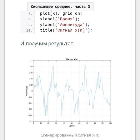
Скользящее среднее, часть 3
plot
(
x
)
, grid on;
xlabel
(
'Время'
)
;
ylabel
(
'Амплитуда'
)
;
title
(
'Сигнал x(n)'
)
;
И получим результат:
Сгенерированный сигнал x(n)