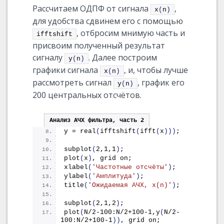
Рассчитаем ОДПФ от сигнала
,
x
(
n
)
для удобства сдвинем его с помощью
, отбросим мнимую часть и
ifftshift
присвоим полученный результат
сигналу
. Далее построим
y
(
n
)
графики сигнала
, и, чтобы лучше
x
(
n
)
рассмотреть сигнал
, график его
у
(
n
)
200 центральных отсчётов.
Анализ АЧХ фильтра, часть 2
y = 
real
(
ifftshift
(
ifft
(
x
)))
;
subplot
(
2,1,1
)
;
plot
(
x
)
, grid on;
xlabel
(
'Частотные отсчёты'
)
;
ylabel
(
'Амплитуда'
)
;
title
(
'Ожидаемая АЧХ, x(n)'
)
;
subplot
(
2,1,2
)
;
plot
(
N/2-100:N/2+100-1,
y
(
N/2-
100:N/2+100-1
))
, grid on;