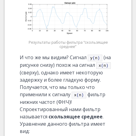
Результаты работы фильтра “скользящее
среднее”
И что же мы видим? Сигнал
(на
y
(
n
)
рисунке снизу) похож на сигнал
x
(
n
)
(сверху), однако имеет некоторую
задержку и более гладкую форму.
Получается, что мы только что
применили к сигналу
фильтр
x
(
n
)
нижних частот (ФНЧ)!
Спроектированный нами фильтр
называется
скользящее среднее
.
Уравнение данного фильтра имеет
вид: