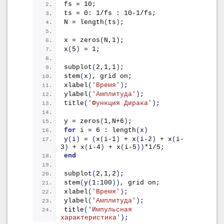
fs = 10;
ts = 0: 1/fs : 10-1/fs;
N = 
length
(
ts
)
;
x = 
zeros
(
N,1
)
;
x
(
5
)
 = 1;
subplot
(
2,1,1
)
;
stem
(
x
)
, grid on;
xlabel
(
'Время'
)
;
ylabel
(
'Амплитуда'
)
;
title
(
'Функция Дирака'
)
;
y = 
zeros
(
1,N+6
)
;
for
 i = 6 : 
length
(
x
)
y
(
i
)
 = 
(
x
(
i-1
)
 + 
x
(
i-2
)
 + 
x
(
i-
3
)
 + 
x
(
i-4
)
 + 
x
(
i-5
))
*1/5;
end
subplot
(
2,1,2
)
;
stem
(
y
(
1:100
))
, grid on;
xlabel
(
'Время'
)
;
ylabel
(
'Амплитуда'
)
;
title
(
'Импульсная 
характеристика'
)
;