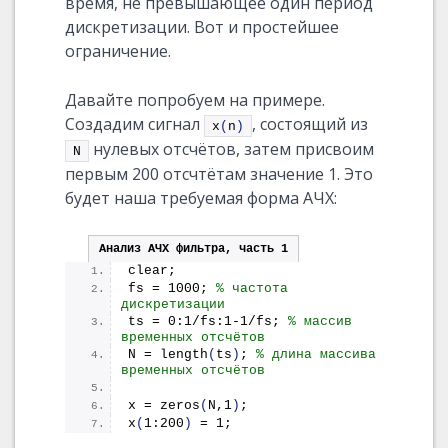
время, не превышающее один период
дискретизации. Вот и простейшее
ограничение.
Давайте попробуем на примере.
Создадим сигнал
, состоящий из
x
(
n
)
нулевых отсчётов, затем присвоим
N
первым 200 отсчтётам значение 1. Это
будет наша требуемая форма АЧХ:
Анализ АЧХ фильтра, часть 1
clear;
fs = 1000; 
% частота 
дискретизации
ts = 0:1/fs:1-1/fs; 
% массив 
временных отсчётов
N = 
length
(
ts
)
; 
% длина массива 
временных отсчётов
x = 
zeros
(
N,1
)
;
x
(
1:200
)
 = 1;