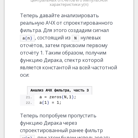
центральных отсчётов его импульсной
характеристики y(n)
Теперь давайте анализировать
реальную АЧХ от спроектированного
фильтра. Для этого создадим сигнал
, состоящий из
нулевых
a
(
n
)
N
отсчётов, затем присвоим первому
отсчёту 1. Таким образом, получим
функцию Дирака, спектр которой
является константой на всей частотной
оси:
Анализ АЧХ фильтра, часть 3
a = 
zeros
(
N,1
)
;
a
(
1
)
 = 1;
Теперь попробуем пропустить
функцию Дирака через
спроектированный ранее фильтр
, при этом будем использовать