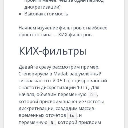
пройти менее, чем за один период
дискретизации)
Высокая стоимость
Начнём изучение фильтров с наиболее
простого типа — КИХ-фильтров.
КИХ-фильтры
Давайте сразу рассмотрим пример.
Сгенерируем в Matlab зашумлённый
сигнал частотой 0.5 Гц, оцифрованный
с частотй дискретизации 10 Гц. Для
начала, объявим переменную
,
fs
которой присвоим значение частоты
дискретизации, создадим массив
временных отсчётов
, и
ts
переменную
, которой присвоим
N