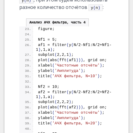
y
(
n
)
разное количество отсчётов
:
y
(
n
)
Анализ АЧХ фильтра, часть 4
figure;
Nf1 = 5;
af1 = 
filter
(
y
(
N/2-Nf1:N/2+Nf1-
1
)
,1,a
)
;
subplot
(
2,2,1
)
;
plot
(
abs
(
fft
(
af1
)))
, grid on;
xlabel
(
'Частотные отсчёты'
)
;
ylabel
(
'Амплитуда'
)
;
title
(
'АЧХ фильтра, N=10'
)
;
Nf2 = 10;
af2 = 
filter
(
y
(
N/2-Nf2:N/2+Nf2-
1
)
,1,a
)
;
subplot
(
2,2,2
)
;
plot
(
abs
(
fft
(
af2
)))
, grid on;
xlabel
(
'Частотные отсчёты'
)
;
ylabel
(
'Амплитуда'
)
;
title
(
'АЧХ фильтра, N=20'
)
;