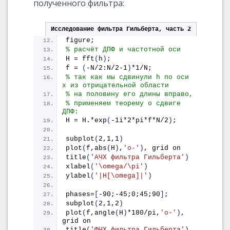
полученного фильтра:
Исследование фильтра Гильберта, часть 2
figure;
% расчёт ДПФ и частотной оси
H = 
fft
(
h
)
;
f = 
(
-N/2:N/2-1
)
*1/N;
% так как мы сдвинули h по оси 
x из отрицательной области
% на половину его длины вправо,
% применяем теорему о сдвиге 
ДПФ:
H = H.*
exp
(
-1i*2*pi*f*N/2
)
;
subplot
(
2,1,1
)
plot
(
f,
abs
(
H
)
,
'o-'
)
, grid on
title
(
'АЧХ фильтра Гильберта'
)
xlabel
(
'\omega/\pi'
)
ylabel
(
'|H[\omega]|'
)
phases=
[
-90;-45;0;45;90
]
;
subplot
(
2,1,2
)
plot
(
f,
angle
(
H
)
*180/pi,
'o-'
)
, 
grid on
title
(
'ФЧХ фильтра Гильберта'
)