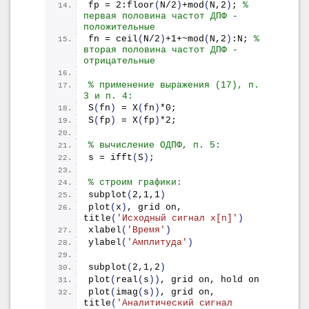
fp = 2:
floor
(
N/2
)
+
mod
(
N,2
)
; 
% 
первая половина частот ДПФ - 
положительные
fn = 
ceil
(
N/2
)
+1+~
mod
(
N,2
)
:N; 
% 
вторая половина частот ДПФ - 
отрицательные
% применение выражения (17), п. 
3 и п. 4:
S
(
fn
)
 = 
X
(
fn
)
*0;
S
(
fp
)
 = 
X
(
fp
)
*2;
% вычисление ОДПФ, п. 5:
s = 
ifft
(
S
)
;
% строим графики:
subplot
(
2,1,1
)
plot
(
x
)
, grid on, 
title
(
'Исходный сигнал x[n]'
)
xlabel
(
'Время'
)
ylabel
(
'Амплитуда'
)
subplot
(
2,1,2
)
plot
(
real
(
s
))
, grid on, hold on
plot
(
imag
(
s
))
, grid on, 
title
(
'Аналитический сигнал 