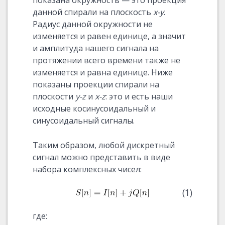
показана окружность — это проекция
данной спирали на плоскость
x-y
.
Радиус данной окружности не
изменяется и равен единице, а значит
и амплитуда нашего сигнала на
протяжении всего времени также не
изменяется и равна единице. Ниже
показаны проекции спирали на
плоскости
y-z
и
x-z
: это и есть наши
исходные косинусоидальный и
синусоидальный сигналы.
Таким образом, любой дискретный
сигнал можно представить в виде
набора комплексных чисел:
(1)
где: