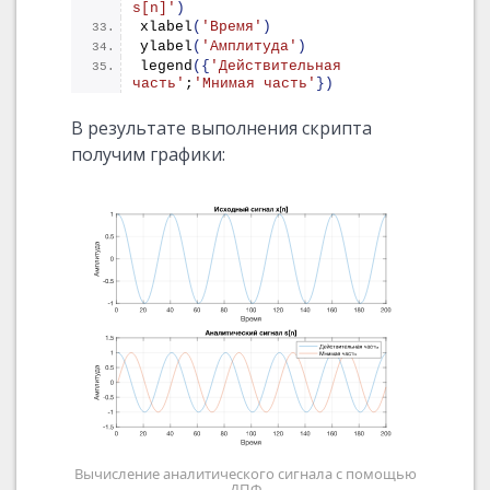
s[n]'
)
xlabel
(
'Время'
)
ylabel
(
'Амплитуда'
)
legend
({
'Действительная 
часть'
;
'Мнимая часть'
})
В результате выполнения скрипта
получим графики:
Вычисление аналитического сигнала с помощью
ДПФ