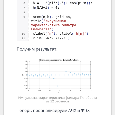
h = 
1.
/
(
pi*n
)
.*
(
1-
cos
(
pi*n
))
;
h
(
N/2+1
)
 = 0;
stem
(
n,h
)
, grid on, 
title
(
'Импульсная 
характеристика фильтра 
Гильберта'
)
xlabel
(
'n'
)
, 
ylabel
(
'h[n]'
)
xlim
([
-N/2 N/2-1
])
Получим результат:
Импульсная характеристика фильтра Гильберта
из 32 отсчётов
Теперь проанализируем АЧХ и ФЧХ