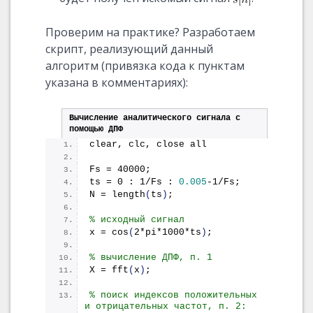
Проверим на практике? Разработаем
скрипт, реализующий данный
алгоритм (привязка кода к пунктам
указана в комментариях):
Вычисление аналитического сигнала с 
помощью ДПФ
clear, clc, close all
Fs = 40000;
ts = 0 : 1/Fs : 
0.005
-1/Fs;
N = 
length
(
ts
)
;
% исходный сигнал
x = 
cos
(
2*pi*1000*ts
)
;
% вычисление ДПФ, п. 1
X = 
fft
(
x
)
;
% поиск индексов положительных 
и отрицательных частот, п. 2: