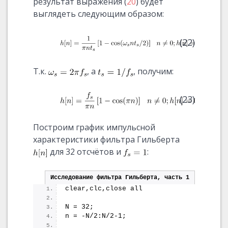
результат выражения (
20
) будет
выглядеть следующим образом:
(22)
Т.к.
, а
, получим:
(23)
Построим график импульсной
характеристики фильтра Гильберта
для 32 отсчётов и
:
Исследование фильтра Гильберта, часть 1
clear,clc,close all
N = 32;
n = -N/2:N/2-1;