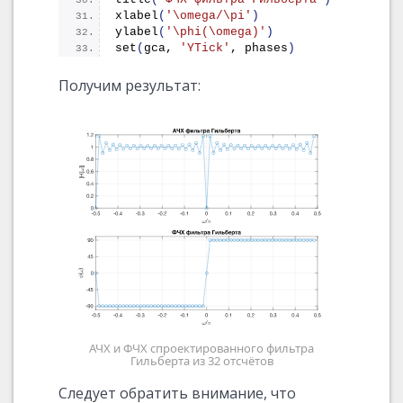
xlabel
(
'\omega/\pi'
)
ylabel
(
'\phi(\omega)'
)
set
(
gca, 
'YTick'
, phases
)
Получим результат:
АЧХ и ФЧХ спроектированного фильтра
Гильберта из 32 отсчётов
Следует обратить внимание, что