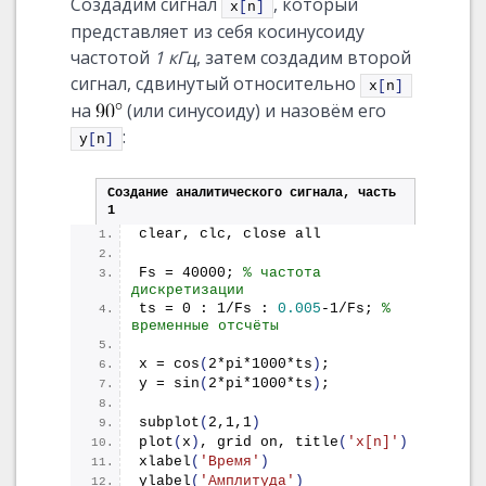
Создадим сигнал
, который
x
[
n
]
представляет из себя косинусоиду
частотой
1 кГц
, затем создадим второй
сигнал, сдвинутый относительно
x
[
n
]
на
(или синусоиду) и назовём его
:
y
[
n
]
Создание аналитического сигнала, часть 
1
clear, clc, close all
Fs = 40000; 
% частота 
дискретизации
ts = 0 : 1/Fs : 
0.005
-1/Fs; 
% 
временные отсчёты
x = 
cos
(
2*pi*1000*ts
)
;
y = 
sin
(
2*pi*1000*ts
)
;
subplot
(
2,1,1
)
plot
(
x
)
, grid on, 
title
(
'x[n]'
)
xlabel
(
'Время'
)
ylabel
(
'Амплитуда'
)