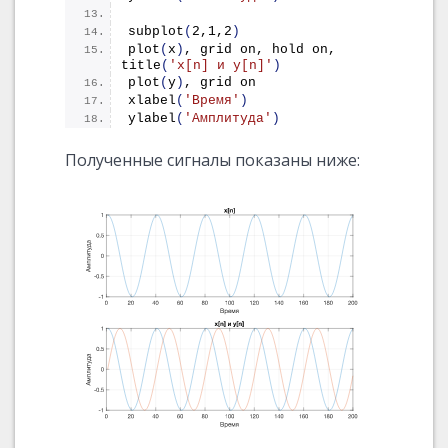
subplot
(
2,1,2
)
plot
(
x
)
, grid on, hold on, 
title
(
'x[n] и y[n]'
)
plot
(
y
)
, grid on
xlabel
(
'Время'
)
ylabel
(
'Амплитуда'
)
Полученные сигналы показаны ниже: