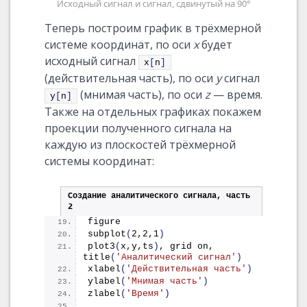
Исходный сигнал и сигнал, сдвинутый на 90°
Теперь построим график в трёхмерной
системе координат, по оси
x
будет
исходный сигнал
x
[
n
]
(действительная часть), по оси
y
сигнал
(мнимая часть), по оси
z
— время.
y
[
n
]
Также на отдельных графиках покажем
проекции полученного сигнала на
каждую из плоскостей трёхмерной
системы координат:
Создание аналитического сигнала, часть 
2
figure
subplot
(
2,2,1
)
plot3
(
x,y,ts
)
, grid on, 
title
(
'Аналитический сигнал'
)
xlabel
(
'Действительная часть'
)
ylabel
(
'Мнимая часть'
)
zlabel
(
'Время'
)