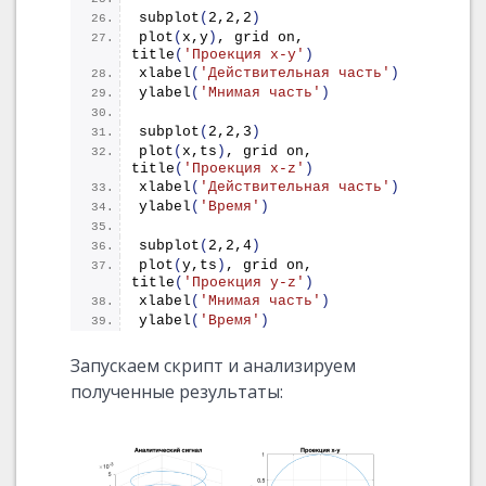
subplot
(
2,2,2
)
plot
(
x,y
)
, grid on, 
title
(
'Проекция x-y'
)
xlabel
(
'Действительная часть'
)
ylabel
(
'Мнимая часть'
)
subplot
(
2,2,3
)
plot
(
x,ts
)
, grid on, 
title
(
'Проекция x-z'
)
xlabel
(
'Действительная часть'
)
ylabel
(
'Время'
)
subplot
(
2,2,4
)
plot
(
y,ts
)
, grid on, 
title
(
'Проекция y-z'
)
xlabel
(
'Мнимая часть'
)
ylabel
(
'Время'
)
Запускаем скрипт и анализируем
полученные результаты: